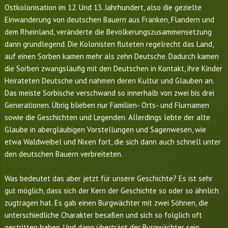
Ostkolonisation im 12. Und 13. Jahrhundert, also die gezielte
Einwanderung von deutschen Bauern aus Franken, Flandern und
dem Rheinland, veränderte die Bevölkerungszusammensetzung
dann grundlegend. Die Kolonisten fluteten regelrecht das Land,
auf einen Sorben kamen mehr als zehn Deutsche. Dadurch kamen
die Sorben zwangsläufig mit den Deutschen in Kontakt, ihre Kinder
Heirateten Deutsche und nahmen deren Kultur und Glauben an.
Das meiste Sorbische verschwand so innerhalb von zwei bis drei
Generationen. Übrig blieben nur Familien- Orts- und Flurnamen
sowie die Geschichten und Legenden. Allerdings lebte der alte
Glaube in abergläubigen Vorstellungen und Sagenwesen, wie
etwa Waldweibel und Nixen fort, die sich dann auch schnell unter
den deutschen Bauern verbreiteten.
Was bedeutet das aber jetzt für unsere Geschichte? Es ist sehr
gut möglich, dass sich der Kern der Geschichte so oder so ähnlich
zugtragen hat. Es gab einen Burgwächter mit zwei Söhnen, die
unterschiedliche Charakter besaßen und sich so folglich oft
gestritten haben. Und dann überträgt der Burgwächter sein