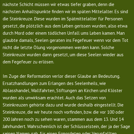
nächste Schicht müssen wir etwas tiefer graben, denn die
nächsten Anhaltspunkte finden wir im späten Mittelalter. Es sind
die Steinkreuze. Diese wurden im Spätmittelalter für Personen
gesetzt, die plötzlich aus dem Leben gerissen wurden, also etwa
durch Mord oder einem tödlichen Unfall ums Leben kamen. Man
glaubte damals, Seelen geraten ins Fegefeuer wenn vor dem Tot
nicht die letzte Ölung vorgenommen werden kann. Solche
Steinkreuze wurden dann gesetzt, um diese Seelen wieder aus
dem Fegefeuer zu erlösen.
Im Zuge der Reformation verlor dieser Glaube an Bedeutung.
Ersatzhandlungen zum Erlangen des Seelenheils, wie
Ablasshandel, Wallfahrten, Stiftungen an Kirchen und Klöster
wurden als unwirksam erachtet. Auch das Setzen von
Steinkreuzen gehörte dazu und wurde deshalb eingestellt. Die
Steinkreuze, die wir heute noch vorfinden, bzw. die vor 100 oder
200 Jahren noch zu sehen waren, stammen aus dem 13. Und 14
Jahrhundert. Wahrscheinlich ist der Schlüsselstein, der ja der Sage
seinen Namen gab, für einen Ermordeten oder Verunfallten